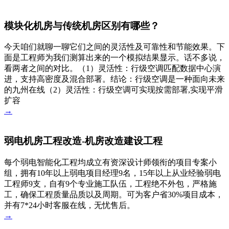
模块化机房与传统机房区别有哪些？
今天咱们就聊一聊它们之间的灵活性及可靠性和节能效果。下
面是工程师为我们测算出来的一个模拟结果显示。话不多说，
看两者之间的对比。（1）灵活性：行级空调匹配数据中心演
进，支持高密度及混合部署。结论：行级空调是一种面向未来
的九州在线（2）灵活性：行级空调可实现按需部署,实现平滑
扩容
→
弱电机房工程改造-机房改造建设工程
每个弱电智能化工程均成立有资深设计师领衔的项目专案小
组，拥有10年以上弱电项目经理9名，15年以上从业经验弱电
工程师9支，自有9个专业施工队伍，工程绝不外包，严格施
工，确保工程质量品质以及周期。可为客户省30%项目成本，
并有7*24小时客服在线，无忧售后。
→