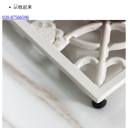
020-87566596