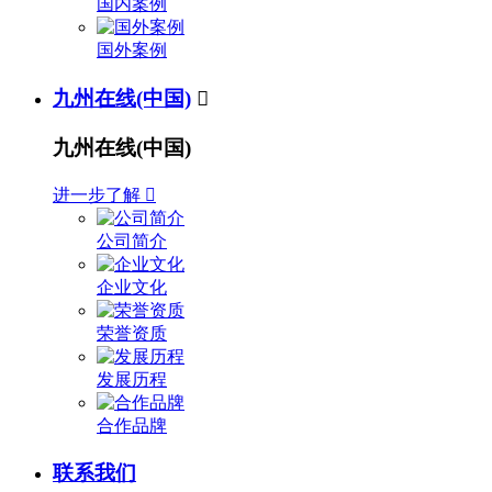
国内案例
国外案例
九州在线(中国)

九州在线(中国)
进一步了解

公司简介
企业文化
荣誉资质
发展历程
合作品牌
联系我们