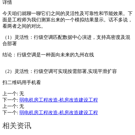
详情
今天咱们就聊一聊它们之间的灵活性及可靠性和节能效果。下
面是工程师为我们测算出来的一个模拟结果显示。话不多说，
看两者之间的对比。
（1）灵活性：行级空调匹配数据中心演进，支持高密度及混
合部署
结论：行级空调是一种面向未来的九州在线
（2）灵活性：行级空调可实现按需部署,实现平滑扩容
扫二维码用手机看
上一个
:
无
下一个
:
弱电机房工程改造-机房改造建设工程
上一个
:
无
下一个
:
弱电机房工程改造-机房改造建设工程
相关资讯