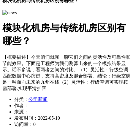
模块化机房与传统机房区别有哪些？
模块化机房与传统机房区别有
哪些？
【概要描述】
今天咱们就聊一聊它们之间的灵活性及可靠性和
节能效果。下面是工程师为我们测算出来的一个模拟结果显
示。话不多说，看两者之间的对比。（1）灵活性：行级空调
匹配数据中心演进，支持高密度及混合部署。结论：行级空调
是一种面向未来的九州在线（2）灵活性：行级空调可实现按
需部署,实现平滑扩容
分类：
公司新闻
作者：
来源：
发布时间：
2022-05-10
访问量：
0