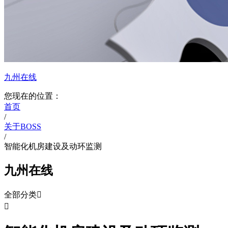
九州在线
您现在的位置：
首页
/
关于BOSS
/
智能化机房建设及动环监测
九州在线
全部分类

