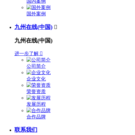
国内案例
国外案例
九州在线(中国)

九州在线(中国)
进一步了解

公司简介
企业文化
荣誉资质
发展历程
合作品牌
联系我们