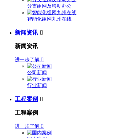
分支组网及移动办公
智能化组网九州在线
新闻资讯

新闻资讯
进一步了解

公司新闻
行业新闻
工程案例

工程案例
进一步了解
